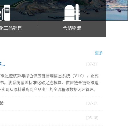
化工品销售
仓储物流
更多
..
[07-21]
”碳足迹核算与绿色供应链管理信息系统（V1.0），正式
书。该系统覆盖标准化碳足迹核算、供应链全链条碳追
业实现从原料采购到产品出厂的全流程碳数据闭环管理。
破
[07-17]
[05-18]